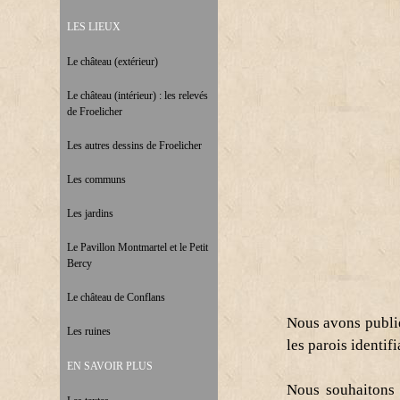
LES LIEUX
Le château (extérieur)
Le château (intérieur) : les relevés
de Froelicher
Les autres dessins de Froelicher
Les communs
Les jardins
Le Pavillon Montmartel et le Petit
Bercy
Le château de Conflans
Nous avons publié
Les ruines
les parois identif
EN SAVOIR PLUS
Nous souhaitons 